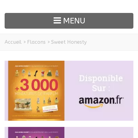
MENU
Accueil
>
Flacons
>
Sweet Honesty