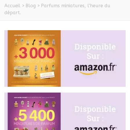
Accueil
>
Blog
>
Parfums miniatures, l’heure du
départ.