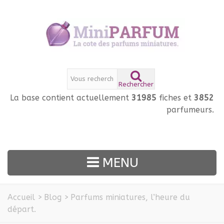
Rechercher
La base contient actuellement
31985
fiches et
3852
parfumeurs.
MENU
Accueil
>
Blog
>
Parfums miniatures, l’heure du
départ.