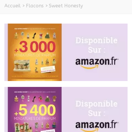
Accueil
>
Flacons
>
Sweet Honesty