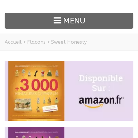
MENU
Accueil
>
Flacons
>
Sweet Honesty