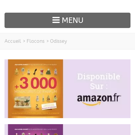
MENU
Accueil
>
Flacons
>
Odissey