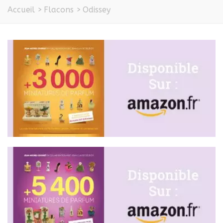
Accueil
>
Flacons
>
Odissey