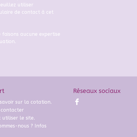
euillez utiliser
laire de contact
à cet
 faisons aucune expertise
uation.
rt
Réseaux sociaux
savoir sur la cotation.
 contacter
utiliser le site.
sommes-nous ? Infos
.