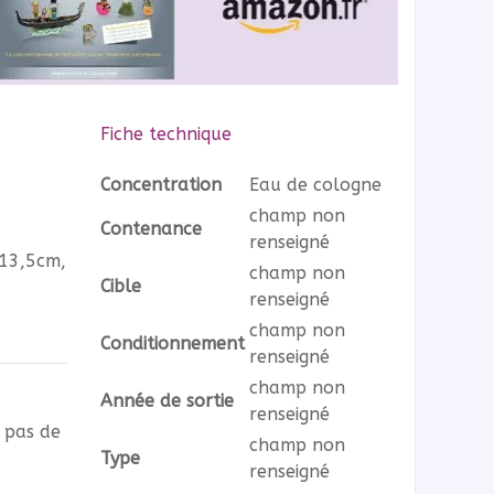
Fiche technique
Concentration
Eau de cologne
champ non
Contenance
renseigné
 13,5cm,
champ non
Cible
renseigné
champ non
Conditionnement
renseigné
champ non
Année de sortie
renseigné
e pas de
champ non
Type
renseigné