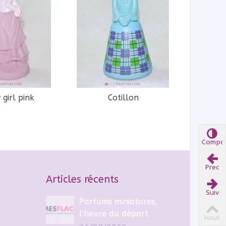
 girl pink
Cotillon
Compar
Compar
Prec
Prec
Articles récents
Suiv
Suiv
Parfums miniatures,
l’heure du départ.
Haut
Haut