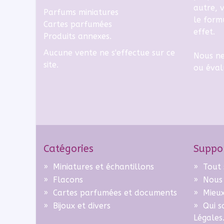
autre, v
Parfums miniatures
le
formu
Cartes parfumées
effet.
Produits annexes.
Aucune vente ne s'effectue sur ce
Nous ne
site.
ou éval
Catégories
Suppo
»
Miniatures et échantillons
»
Tout 
»
Flacons
»
Nous
»
Cartes parfumées et documents
»
Mieux 
»
Bijoux et divers
»
Qui 
Légales