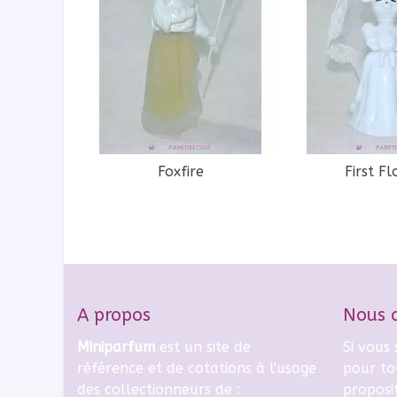
Foxfire
First F
A propos
Nous 
Miniparfum
est un site de
Si vous
référence et de cotations à l'usage
pour to
des collectionneurs de :
proposi