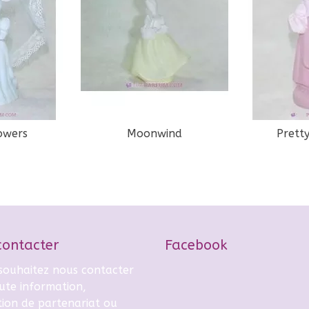
lowers
Moonwind
Pretty
contacter
Facebook
 souhaitez nous contacter
ute information,
tion de partenariat ou