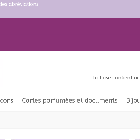
 des abréviations
La base contient a
acons
Cartes parfumées et documents
Bijo