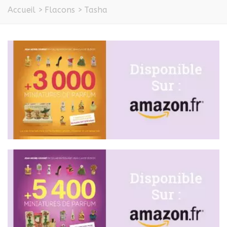
Accueil
>
Flacons
>
Tasha