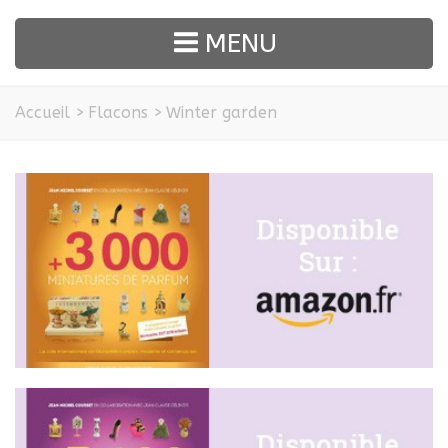
MENU
Accueil
>
Flacons
>
Winter garden