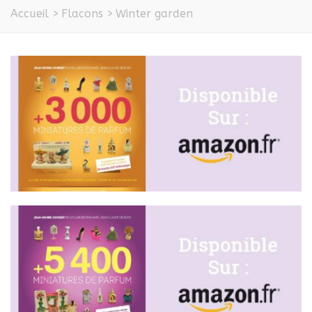
Accueil
>
Flacons
>
Winter garden