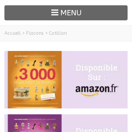
MENU
Accueil
>
Flacons
>
Cotillon