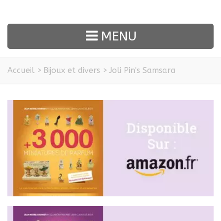
MENU
Accueil
>
Bijoux et divers
>
Joli Pin's Samsara