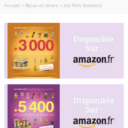
Accueil
>
Bijoux et divers
>
Joli Pin's Samsara