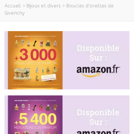
Accueil
>
Bijoux et divers
>
Boucles d'oreilles de
Givenchy