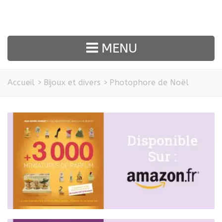
MENU
Accueil
>
Bijoux et divers
>
Photophore de Noël