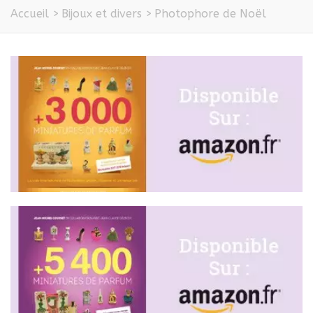
Accueil
>
Bijoux et divers
>
Photophore de Noël