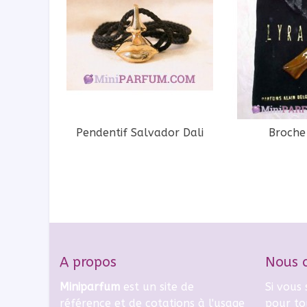
Pendentif Salvador Dali
Broche
A propos
Nous 
Miniparfum
est un site de
Si vous
référence et de cotations à l'usage
pour to