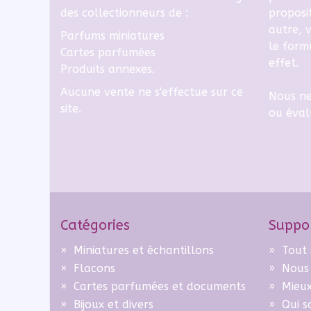
des collectionneurs de :
proposi
autre, v
Parfums miniatures
le
formu
Cartes parfumées
effet.
Produits annexes.
Aucune vente ne s'effectue sur ce
Nous ne
site.
ou éval
Catégories
Suppo
»
Miniatures et échantillons
»
Tout 
»
Flacons
»
Nous
»
Cartes parfumées et documents
»
Mieux 
»
Bijoux et divers
»
Qui 