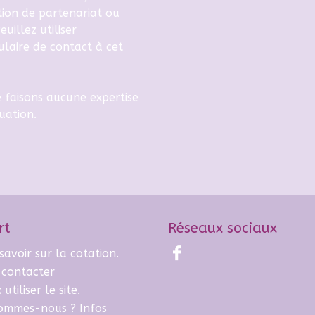
tion de partenariat ou
euillez utiliser
laire de contact
à cet
 faisons aucune expertise
uation.
rt
Réseaux sociaux
savoir sur la cotation.
 contacter
utiliser le site.
sommes-nous ? Infos