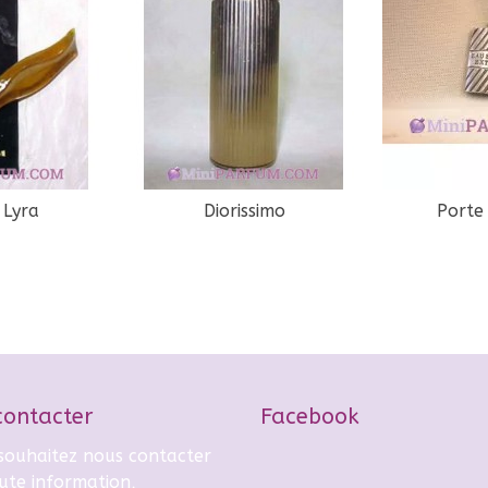
 Lyra
Diorissimo
Porte 
contacter
Facebook
 souhaitez nous contacter
ute information,