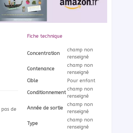
Fiche technique
champ non
Concentration
renseigné
champ non
Contenance
renseigné
Cible
Pour enfant
champ non
Conditionnement
renseigné
champ non
Année de sortie
e pas de
renseigné
champ non
Type
renseigné