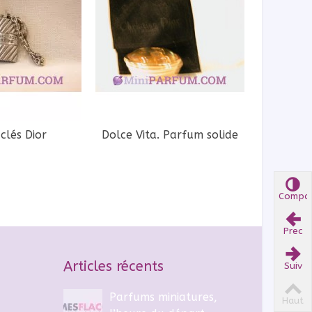
clés Dior
Dolce Vita. Parfum solide
Eping
Compar
Compar
Prec
Prec
Articles récents
Suiv
Suiv
Parfums miniatures,
Haut
Haut