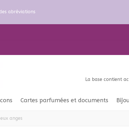
.
 des abréviations
La base contient a
acons
Cartes parfumées et documents
Bijo
 deux anges