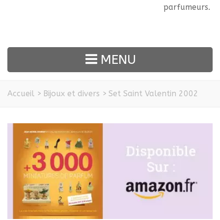
parfumeurs.
MENU
Accueil
>
Bijoux et divers
>
Set Saint Valentin 2002