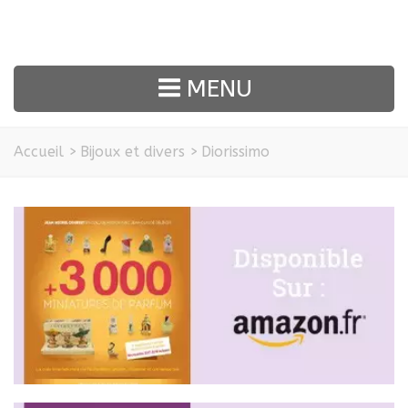
MENU
Accueil
>
Bijoux et divers
>
Diorissimo