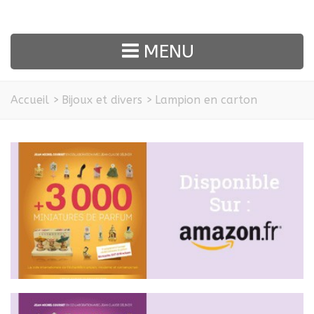
MENU
Accueil
>
Bijoux et divers
>
Lampion en carton