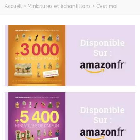
Accueil
>
Miniatures et échantillons
>
C'est moi