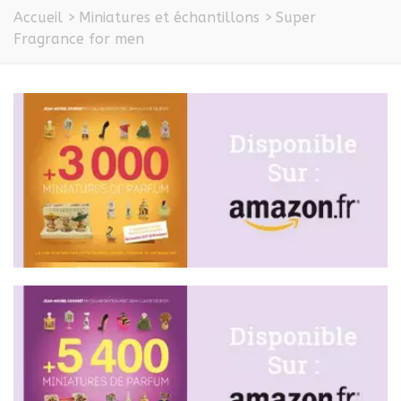
Accueil
>
Miniatures et échantillons
>
Super
Fragrance for men