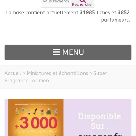
Rechercher
La base contient actuellement
31985
fiches et
3852
parfumeurs.
MENU
Accueil
>
Miniatures et échantillons
>
Super
Fragrance for men