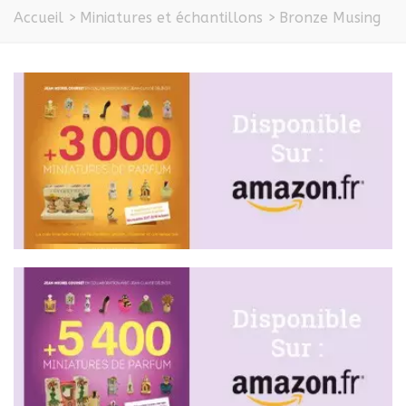
Accueil
>
Miniatures et échantillons
>
Bronze Musing