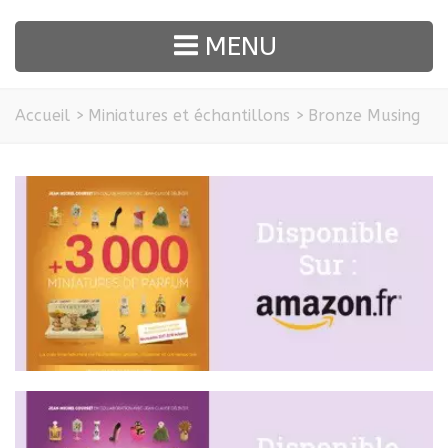
MENU
Accueil
>
Miniatures et échantillons
>
Bronze Musing