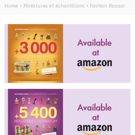
Home
>
Miniatures et échantillons
>
Fashion Bazaar