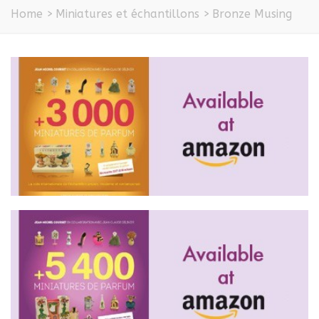
Home
>
Miniatures et échantillons
>
Bronze Musing