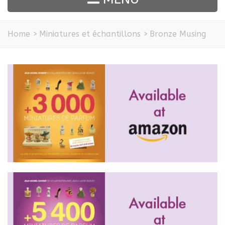
Home
>
Miniatures et échantillons
>
Bronze Musing