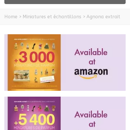
Home
>
Miniatures et échantillons
>
Agnona extrait