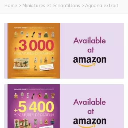
Home
>
Miniatures et échantillons
>
Agnona extrait