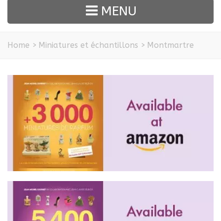
MENU
Home
>
Miniatures et échantillons
>
Montmartre