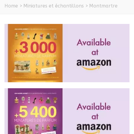
Home
>
Miniatures et échantillons
>
Montmartre