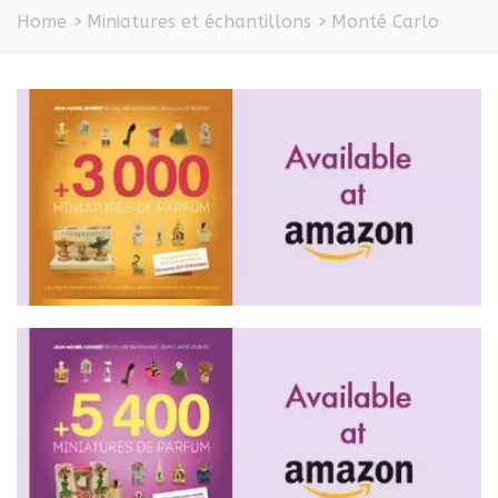
Home
>
Miniatures et échantillons
>
Monté Carlo