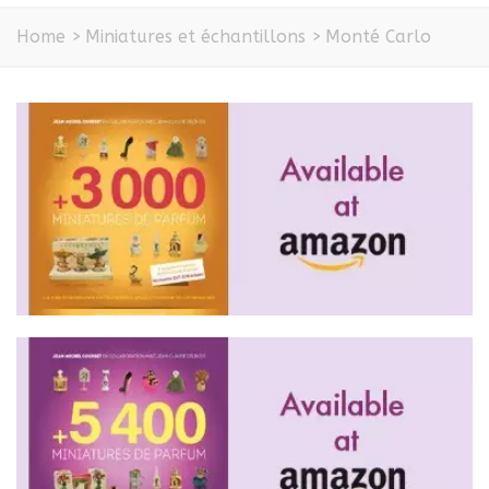
Home
>
Miniatures et échantillons
>
Monté Carlo